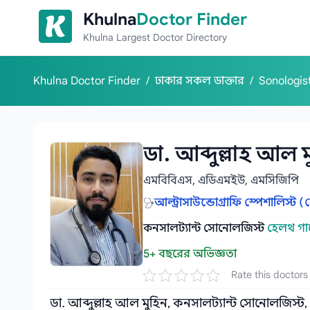
Skip to content
Khulna
Doctor Finder
Khulna Largest Doctor Directory
Khulna Doctor Finder
/
ঢাকার সকল ডাক্তার
/
Sonologis
ডা. আব্দুল্লাহ আল 
এমবিবিএস, এডিএমইউ, এমসিজিপি
আল্ট্রাসাউন্ডোগ্রাফি স্পেশালিস্ট
কনসালট্যান্ট সোনোলজিস্ট
হেলথ গার্
5+ বছরের অভিজ্ঞতা
Rate this doctors
ডা. আব্দুল্লাহ আল মুহিন, কনসালট্যান্ট সোনোলজিস্ট,