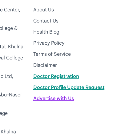
c Center,
About Us
Contact Us
ollege &
Health Blog
Privacy Policy
tal, Khulna
Terms of Service
cal College
Disclaimer
c Ltd,
Doctor Registration
Doctor Profile Update Request
Abu-Naser
Advertise with Us
lege
 Khulna