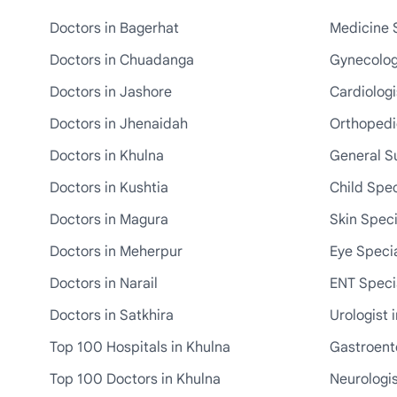
Doctors in Bagerhat
Medicine S
Doctors in Chuadanga
Gynecologi
Doctors in Jashore
Cardiologi
Doctors in Jhenaidah
Orthopedic
Doctors in Khulna
General S
Doctors in Kushtia
Child Spec
Doctors in Magura
Skin Speci
Doctors in Meherpur
Eye Specia
Doctors in Narail
ENT Specia
Doctors in Satkhira
Urologist 
Top 100 Hospitals in Khulna
Gastroente
Top 100 Doctors in Khulna
Neurologis