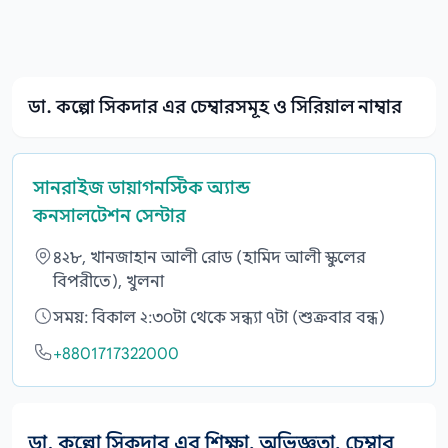
ডা. কল্পো সিকদার এর চেম্বারসমূহ ও সিরিয়াল নাম্বার
সানরাইজ ডায়াগনস্টিক অ্যান্ড
কনসালটেশন সেন্টার
৪২৮, খানজাহান আলী রোড (হামিদ আলী স্কুলের
বিপরীতে), খুলনা
সময়: বিকাল ২:৩০টা থেকে সন্ধ্যা ৭টা (শুক্রবার বন্ধ)
+8801717322000
ডা. কল্পো সিকদার এর শিক্ষা, অভিজ্ঞতা, চেম্বার