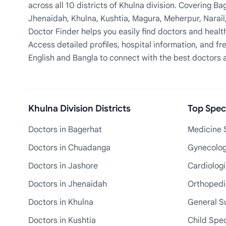
across all 10 districts of Khulna division. Covering 
Jhenaidah, Khulna, Kushtia, Magura, Meherpur, Narail
Doctor Finder helps you easily find doctors and health
Access detailed profiles, hospital information, and fre
English and Bangla to connect with the best doctors 
Khulna Division Districts
Top Speci
Doctors in Bagerhat
Medicine S
Doctors in Chuadanga
Gynecologi
Doctors in Jashore
Cardiologi
Doctors in Jhenaidah
Orthopedic
Doctors in Khulna
General S
Doctors in Kushtia
Child Spec