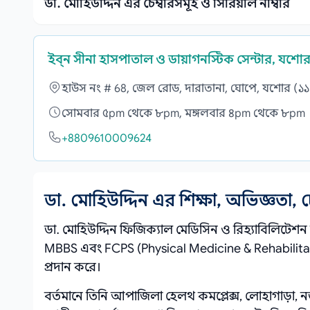
ডা. মোহিউদ্দিন এর চেম্বারসমূহ ও সিরিয়াল নাম্বার
ইব্ন সীনা হাসপাতাল ও ডায়াগনস্টিক সেন্টার, যশো
হাউস নং # 68, জেল রোড, দারাতানা, ঘোপে, যশোর (১
সোমবার ৫pm থেকে ৮pm, মঙ্গলবার ৪pm থেকে ৮pm
+8809610009624
ডা. মোহিউদ্দিন এর শিক্ষা, অভিজ্ঞতা,
ডা. মোহিউদ্দিন ফিজিক্যাল মেডিসিন ও রিহ্যাবিলিটেশন ব
MBBS এবং FCPS (Physical Medicine & Rehabilitation
প্রদান করে।
বর্তমানে তিনি আপাজিলা হেলথ কমপ্লেক্স, লোহাগাড়া,