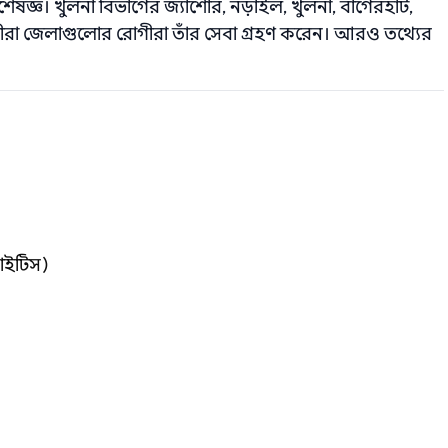
 বিশেষজ্ঞ। খুলনা বিভাগের জ্যাশোর, নড়াইল, খুলনা, বাগেরহাট,
সাতক্ষীরা জেলাগুলোর রোগীরা তাঁর সেবা গ্রহণ করেন। আরও তথ্যের
োনাইটিস)