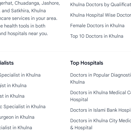
Bagerhat, Chuadanga, Jashore,
Khulna Doctors by Qualifica
, and Satkhira, Khulna
Khulna Hospital Wise Docto
care services in your area.
Female Doctors in Khulna
e health tools in both
and hospitals near you.
Top 10 Doctors in Khulna
alists
Top Hospitals
pecialist in Khulna
Doctors in Popular Diagnosti
Khulna
st in Khulna
Doctors in Khulna Medical C
st in Khulna
Hospital
 Specialist in Khulna
Doctors in Islami Bank Hospi
urgeon in Khulna
Doctors in Khulna City Medi
ialist in Khulna
& Hospital