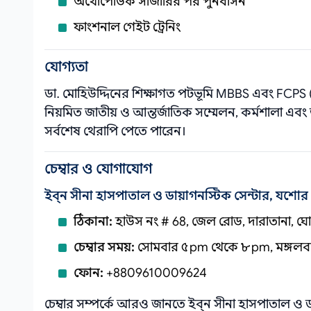
অর্থোপেডিক সার্জারির পর পুনর্বাসন
ফাংশনাল গেইট ট্রেনিং
যোগ্যতা
ডা. মোহিউদ্দিনের শিক্ষাগত পটভূমি MBBS এবং FCPS (
নিয়মিত জাতীয় ও আন্তর্জাতিক সম্মেলন, কর্মশালা এ
সর্বশেষ থেরাপি পেতে পারেন।
চেম্বার ও যোগাযোগ
ইব্ন সীনা হাসপাতাল ও ডায়াগনস্টিক সেন্টার, যশোর
ঠিকানা:
হাউস নং # 68, জেল রোড, দারাতানা, ঘ
চেম্বার সময়:
সোমবার ৫ pm থেকে ৮ pm, মঙ্গলব
ফোন:
+8809610009624
চেম্বার সম্পর্কে আরও জানতে ইব্ন সীনা হাসপাতাল ও ড