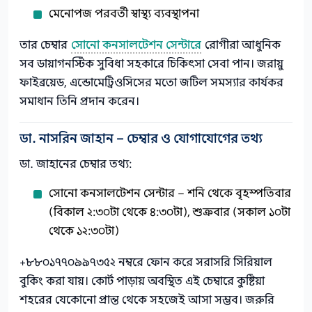
মেনোপজ পরবর্তী স্বাস্থ্য ব্যবস্থাপনা
তার চেম্বার
সোনো কনসালটেশন সেন্টারে
রোগীরা আধুনিক
সব ডায়াগনস্টিক সুবিধা সহকারে চিকিৎসা সেবা পান। জরায়ু
ফাইব্রয়েড, এন্ডোমেট্রিওসিসের মতো জটিল সমস্যার কার্যকর
সমাধান তিনি প্রদান করেন।
ডা. নাসরিন জাহান – চেম্বার ও যোগাযোগের তথ্য
ডা. জাহানের চেম্বার তথ্য:
সোনো কনসালটেশন সেন্টার – শনি থেকে বৃহস্পতিবার
(বিকাল ২:৩০টা থেকে ৪:৩০টা), শুক্রবার (সকাল ১০টা
থেকে ১২:৩০টা)
+৮৮০১৭৭০৯৯৭৩৫২ নম্বরে ফোন করে সরাসরি সিরিয়াল
বুকিং করা যায়। কোর্ট পাড়ায় অবস্থিত এই চেম্বারে কুষ্টিয়া
শহরের যেকোনো প্রান্ত থেকে সহজেই আসা সম্ভব। জরুরি