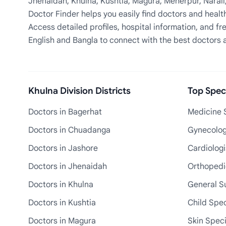
Jhenaidah, Khulna, Kushtia, Magura, Meherpur, Narail
Doctor Finder helps you easily find doctors and health
Access detailed profiles, hospital information, and fre
English and Bangla to connect with the best doctors 
Khulna Division Districts
Top Speci
Doctors in Bagerhat
Medicine S
Doctors in Chuadanga
Gynecologi
Doctors in Jashore
Cardiologi
Doctors in Jhenaidah
Orthopedic
Doctors in Khulna
General S
Doctors in Kushtia
Child Spec
Doctors in Magura
Skin Speci