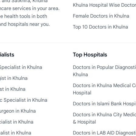
, and Satkhira, Khulna
Khulna Hospital Wise Docto
care services in your area.
Female Doctors in Khulna
e health tools in both
and hospitals near you.
Top 10 Doctors in Khulna
alists
Top Hospitals
pecialist in Khulna
Doctors in Popular Diagnosti
Khulna
st in Khulna
Doctors in Khulna Medical C
st in Khulna
Hospital
 Specialist in Khulna
Doctors in Islami Bank Hospi
urgeon in Khulna
Doctors in Khulna City Medi
ialist in Khulna
& Hospital
alist in Khulna
Doctors in LAB AID Diagnosti