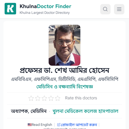
Skip to content
Khulna
Doctor Finder
Khulna Largest Doctor Directory
প্রফেসর ডা. শেখ আমির হোসেন
এমবিবিএস, এফসিপিএস, ডিটিসিডি, এমএসিপি, এফসিসিপি
মেডিসিন ও বক্ষব্যাধি বিশেষজ্ঞ
Rate this doctors
অধ্যাপক, মেডিসিন
·
খুলনা মেডিকেল কলেজ হাসপাতাল
|
|
Read English
প্রোফাইল আপডেট করুন