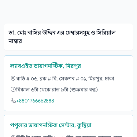
ডা. মোঃ নাসির উদ্দিন এর চেম্বারসমূহ ও সিরিয়াল
নাম্বার
ল্যাবএইড ডায়াগনস্টিক, মিরপুর
বাড়ি # ০৬, ব্লক # বি, সেকশন # ০১, মিরপুর, ঢাকা
বিকাল ৬টা থেকে রাত ৯টা (শুক্রবার বন্ধ)
+8801766662888
পপুলার ডায়াগনস্টিক সেন্টার, কুষ্টিয়া