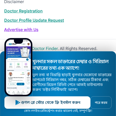
Disclaimer
Doctor Registration
Doctor Profile Update Request
Advertise with Us
© 2026
Khulna Doctor Finder
. All Rights Reserved.
খুলনার সকল ডাক্তারের চেম্বার ও সিরিয়াল
নাম্বারের তথ্য এক অ্যাপে!
ভুল তথ্য বা বিভ্রান্তি ছাড়াই খুলনার যেকোনো ডাক্তারের
আপডেট সিরিয়াল নম্বর, সঠিক চেম্বারের ঠিকানা এবং
রোগীদের রিয়েল রিভিউ পেতে আজই ডাউনলোড
করুন ’ডক্টর লিস্টিফাই’ অ্যাপ।
গুগল প্লে স্টোর থেকে ফ্রি ইনস্টল করুন
পরে করব
কোন লগইন/রেজিস্ট্রেশন করার ঝামেলা নেই, সম্পুর্ণ ফ্রি!