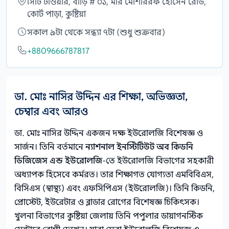
সিটি টাওয়ার, বাড়ি # ০১, মীর মোশাররফ হোসেন রোড,
কোর্ট পাড়া, কুষ্টিয়া
সকাল ৯টা থেকে সন্ধ্যা ৭টা (শুধু শুক্রবার)
+8809666787817
ডা. মোঃ নাসির উদ্দিন এর শিক্ষা, অভিজ্ঞতা,
চেম্বার এবং আরও
ডা. মোঃ নাসির উদ্দিন একজন দক্ষ ইউরোলজি বিশেষজ্ঞ ও
সার্জন। তিনি বর্তমানে
ন্যাশনাল ইনস্টিটিউট অব কিডনি
ডিজিজেস এন্ড ইউরোলজি
-তে ইউরোলজি বিভাগের সহকারী
অধ্যাপক হিসেবে কর্মরত। তার শিক্ষাগত যোগ্যতা এমবিবিএস,
বিসিএস (স্বাস্থ্য) এবং এফসিপিএস (ইউরোলজি)। তিনি কিডনি,
প্রোস্টেট, ইউরেটার ও ব্লাডার রোগের বিশেষজ্ঞ চিকিৎসক।
খুলনা বিভাগের কুষ্টিয়া জেলায় তিনি পপুলার ডায়াগনস্টিক