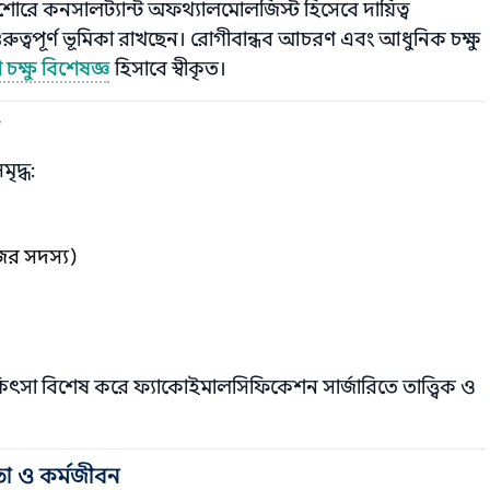
শোরে কনসালট্যান্ট অফথ্যালমোলজিস্ট হিসেবে দায়িত্ব
ুরুত্বপূর্ণ ভূমিকা রাখছেন। রোগীবান্ধব আচরণ এবং আধুনিক চক্ষু
 চক্ষু বিশেষজ্ঞ
হিসাবে স্বীকৃত।
ৃদ্ধ:
ের সদস্য)
কিৎসা বিশেষ করে ফ্যাকোইমালসিফিকেশন সার্জারিতে তাত্ত্বিক ও
া ও কর্মজীবন