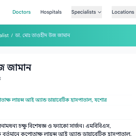
Doctors
Hospitals
Specialists
Locations
alist
/
ডা. মোঃ তাওহীদ উজ জামান
জ জামান
ি
াক্ষ লায়ন্স আই অ্যান্ড ডায়াবেটিক হাসপাতাল, যশোর
মধন্য চক্ষু বিশেষজ্ঞ ও ফ্যাকো সার্জন। এমবিবিএস,
র্তমানে কপোতাক্ষ লায়ন্স আই অ্যান্ড ডায়াবেটিক হাসপাতাল,