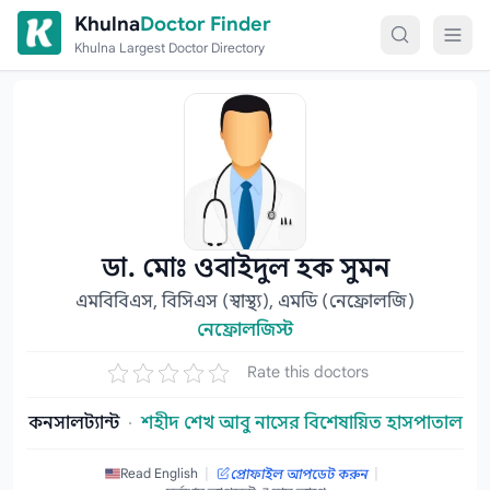
Skip to content
Khulna
Doctor Finder
Khulna Largest Doctor Directory
ডা. মোঃ ওবাইদুল হক সুমন
এমবিবিএস, বিসিএস (স্বাস্থ্য), এমডি (নেফ্রোলজি)
নেফ্রোলজিস্ট
Rate this doctors
কনসালট্যান্ট
·
শহীদ শেখ আবু নাসের বিশেষায়িত হাসপাতাল
|
|
Read English
প্রোফাইল আপডেট করুন